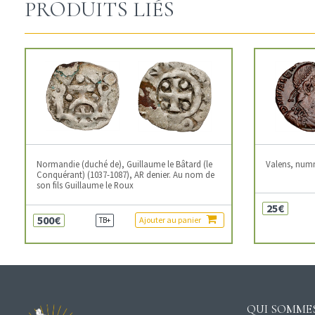
PRODUITS LIÉS
Normandie (duché de), Guillaume le Bâtard (le
Valens, num
Conquérant) (1037-1087), AR denier. Au nom de
son fils Guillaume le Roux
25€
500€
Ajouter au panier
TB+
QUI SOMMES