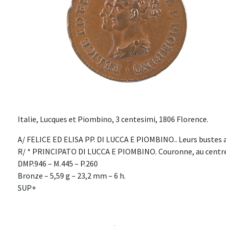
Italie, Lucques et Piombino, 3 centesimi, 1806 Florence.
A/ FELICE ED ELISA PP. DI LUCCA E PIOMBINO.. Leurs bustes a
R/ * PRINCIPATO DI LUCCA E PIOMBINO. Couronne, au centre
DMP.946 – M.445 – P.260
Bronze – 5,59 g – 23,2 mm – 6 h.
SUP+