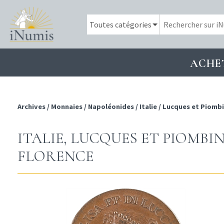
ACHE
Archives
/
Monnaies
/
Napoléonides
/
Italie
/
Lucques et Piomb
ITALIE, LUCQUES ET PIOMBINO
FLORENCE