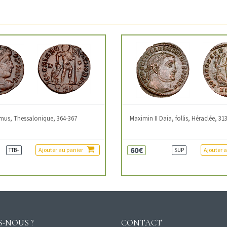
mus, Thessalonique, 364-367
Maximin II Daia, follis, Héraclée, 31
60€
Ajouter au panier
Ajouter 
TTB+
SUP
-NOUS ?
CONTACT