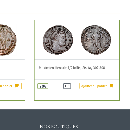
3
Maximien Hercule,1/2 follis, Siscia, 307-308
70€
au panier
Ajouter au panier
TTB
NOS BOUTIQUES