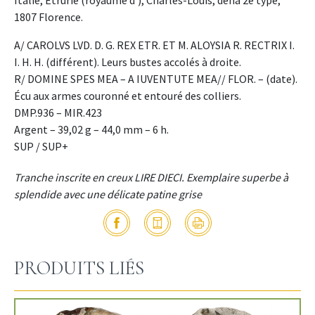
1807 Florence.
A/ CAROLVS LVD. D. G. REX ETR. ET M. ALOYSIA R. RECTRIX I.
I. H. H. (différent). Leurs bustes accolés à droite.
R/ DOMINE SPES MEA – A IUVENTUTE MEA// FLOR. – (date).
Écu aux armes couronné et entouré des colliers.
DMP.936 – MIR.423
Argent – 39,02 g – 44,0 mm – 6 h.
SUP / SUP+
Tranche inscrite en creux LIRE DIECI. Exemplaire superbe à
splendide avec une délicate patine grise
PRODUITS LIÉS