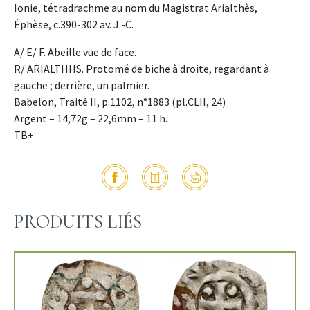
Ionie, tétradrachme au nom du Magistrat Arialthès,
Éphèse, c.390-302 av. J.-C.
A/ E/ F. Abeille vue de face.
R/ ARIALTHHS. Protomé de biche à droite, regardant à
gauche ; derrière, un palmier.
Babelon, Traité II, p.1102, n°1883 (pl.CLII, 24)
Argent – 14,72g – 22,6mm – 11 h.
TB+
PRODUITS LIÉS