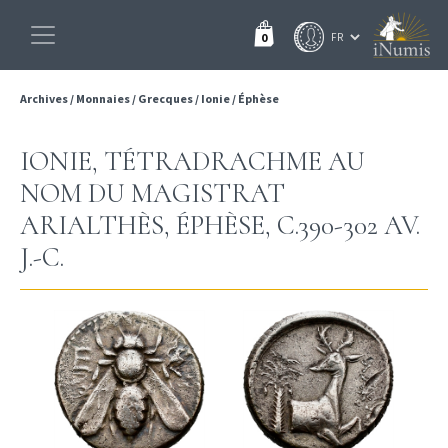
0
Archives
/
Monnaies
/
Grecques
/
Ionie
/
Éphèse
IONIE, TÉTRADRACHME AU
NOM DU MAGISTRAT
ARIALTHÈS, ÉPHÈSE, C.390-302 AV.
J.-C.