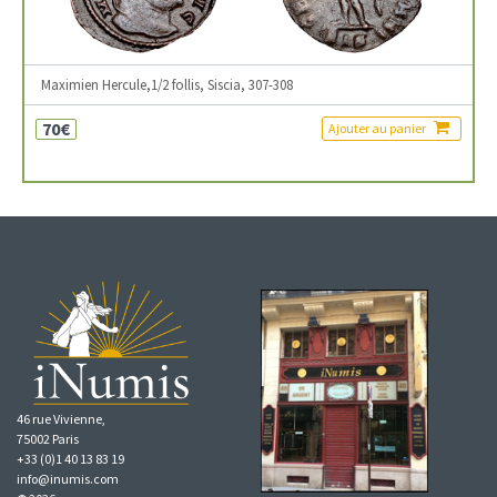
Maximien Hercule,1/2 follis, Siscia, 307-308
70€
Ajouter au panier
46 rue Vivienne,
75002 Paris
+33 (0)1 40 13 83 19
info@inumis.com