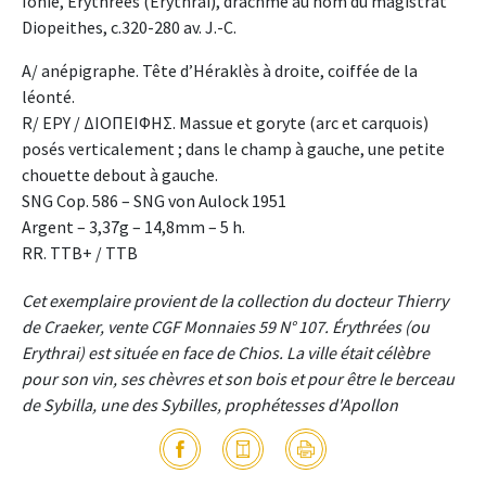
Ionie, Érythrées (Erythrai), drachme au nom du magistrat
Diopeithes, c.320-280 av. J.-C.
A/ anépigraphe. Tête d’Héraklès à droite, coiffée de la
léonté.
R/ EΡΥ / ΔΙΟΠΕΙΦΗΣ. Massue et goryte (arc et carquois)
posés verticalement ; dans le champ à gauche, une petite
chouette debout à gauche.
SNG Cop. 586 – SNG von Aulock 1951
Argent – 3,37g – 14,8mm – 5 h.
RR. TTB+ / TTB
Cet exemplaire provient de la collection du docteur Thierry
de Craeker, vente CGF Monnaies 59 N° 107. Érythrées (ou
Erythrai) est située en face de Chios. La ville était célèbre
pour son vin, ses chèvres et son bois et pour être le berceau
de Sybilla, une des Sybilles, prophétesses d'Apollon