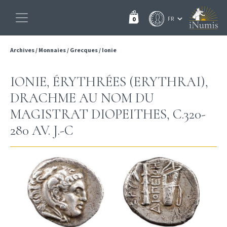
0
Archives
/
Monnaies
/
Grecques
/
Ionie
IONIE, ÉRYTHRÉES (ERYTHRAI),
DRACHME AU NOM DU
MAGISTRAT DIOPEITHES, C.320-
280 AV. J.-C