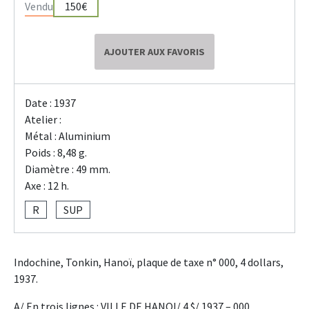
Vendu
150€
AJOUTER AUX FAVORIS
Date : 1937
Atelier :
Métal : Aluminium
Poids : 8,48 g.
Diamètre : 49 mm.
Axe : 12 h.
R
SUP
Indochine, Tonkin, Hanoï, plaque de taxe n° 000, 4 dollars,
1937.
A/ En trois lignes : VILLE DE HANOI/ 4 $/ 1937 – 000.