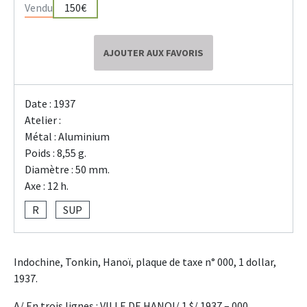
Vendu
150€
AJOUTER AUX FAVORIS
Date : 1937
Atelier :
Métal : Aluminium
Poids : 8,55 g.
Diamètre : 50 mm.
Axe : 12 h.
R
SUP
Indochine, Tonkin, Hanoï, plaque de taxe n° 000, 1 dollar,
1937.
A/ En trois lignes : VILLE DE HANOI/ 1 $/ 1937 – 000.