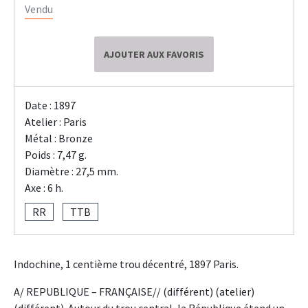
Vendu
AJOUTER AUX FAVORIS
Date : 1897
Atelier : Paris
Métal : Bronze
Poids : 7,47 g.
Diamètre : 27,5 mm.
Axe : 6 h.
RR
TTB
Indochine, 1 centième trou décentré, 1897 Paris.
A/ REPUBLIQUE – FRANÇAISE// (différent) (atelier)
(différent). Autour du trou central, la République étend un