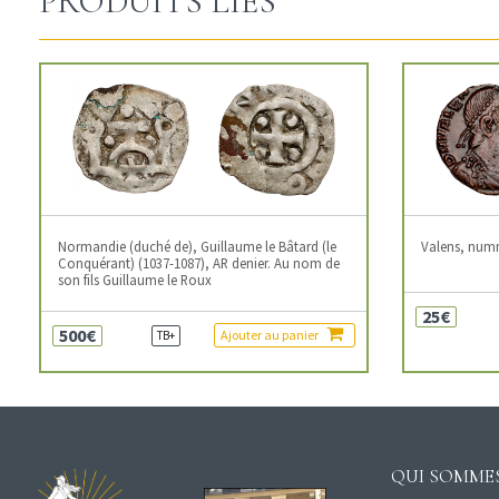
PRODUITS LIÉS
Normandie (duché de), Guillaume le Bâtard (le
Valens, num
Conquérant) (1037-1087), AR denier. Au nom de
son fils Guillaume le Roux
25€
500€
Ajouter au panier
TB+
QUI SOMMES