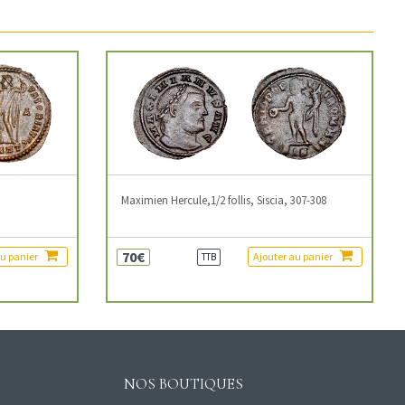
3
Maximien Hercule,1/2 follis, Siscia, 307-308
70€
au panier
Ajouter au panier
TTB
NOS BOUTIQUES