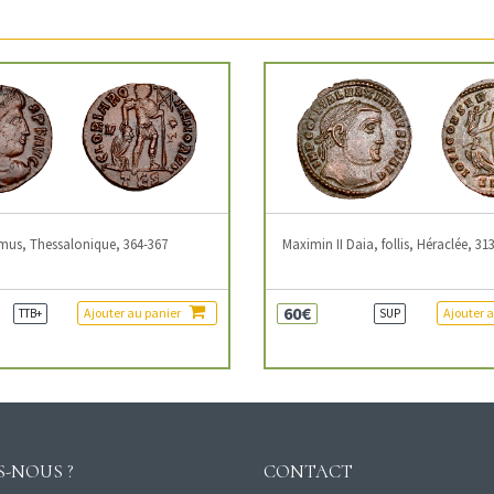
mus, Thessalonique, 364-367
Maximin II Daia, follis, Héraclée, 31
60€
Ajouter au panier
Ajouter 
TTB+
SUP
-NOUS ?
CONTACT