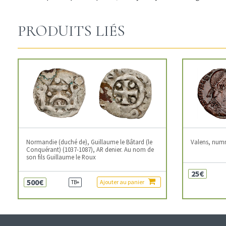
PRODUITS LIÉS
Normandie (duché de), Guillaume le Bâtard (le
Valens, num
Conquérant) (1037-1087), AR denier. Au nom de
son fils Guillaume le Roux
25€
500€
Ajouter au panier
TB+