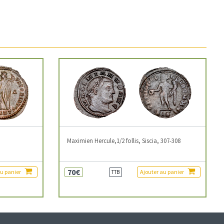
3
Maximien Hercule,1/2 follis, Siscia, 307-308
70€
au panier
Ajouter au panier
TTB