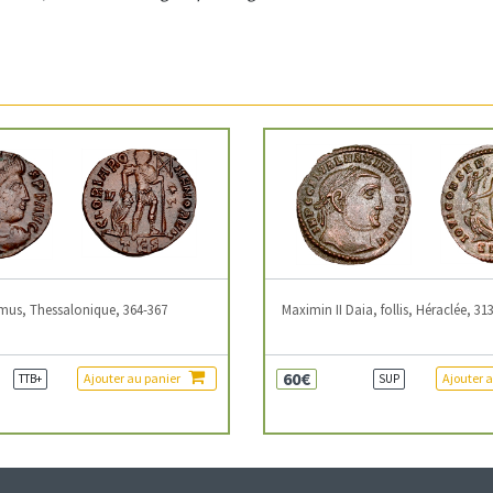
mus, Thessalonique, 364-367
Maximin II Daia, follis, Héraclée, 31
60€
Ajouter au panier
Ajouter 
TTB+
SUP