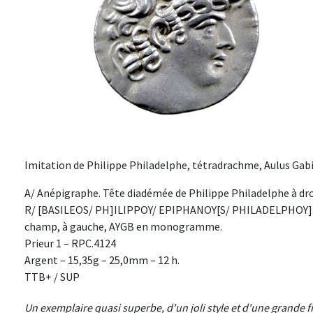
Imitation de Philippe Philadelphe, tétradrachme, Aulus Gabini
A/ Anépigraphe. Tête diadémée de Philippe Philadelphe à dro
R/ [BASILEOS/ PH]ILIPPOY/ EPIPHANOY[S/ PHILADELPHOY]. Zeu
champ, à gauche, AYGB en monogramme.
Prieur 1 – RPC.4124
Argent – 15,35g – 25,0mm – 12 h.
TTB+ / SUP
Un exemplaire quasi superbe, d'un joli style et d'une grande fi