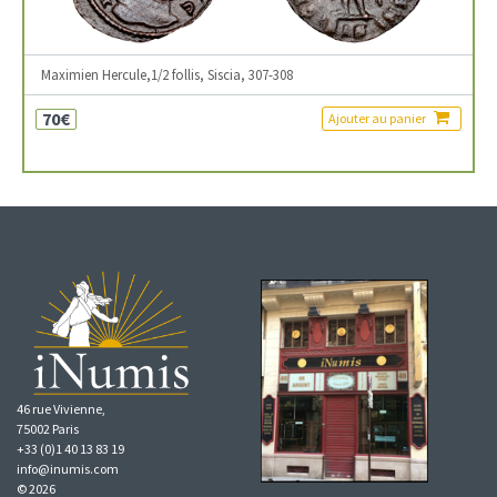
Maximien Hercule,1/2 follis, Siscia, 307-308
70€
Ajouter au panier
46 rue Vivienne,
75002 Paris
+33 (0)1 40 13 83 19
info@inumis.com
© 2026