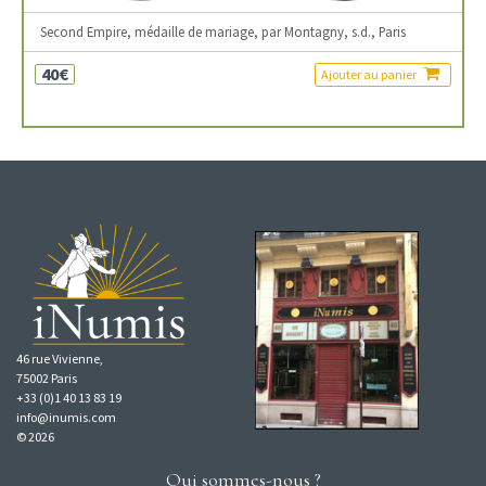
Second Empire, médaille de mariage, par Montagny, s.d., Paris
40€
Ajouter au panier
46 rue Vivienne,
75002 Paris
+33 (0)1 40 13 83 19
info@inumis.com
© 2026
Qui sommes-nous ?