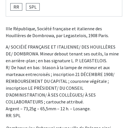
RR
SPL
IIIe République, Société française et italienne des
Houillères de Dombrowa, par Legastelois, 1908 Paris.
A/ SOCIÉIÉ FRANÇAISE ET ITALIENNE/ DES HOUILLÈRES
DE/ DOMBROWA. Mineur debout tenant ses outils, la mine
en arrière-plan ; en bas signature L. P. LEGASTELOIS.
R/ De haut en bas : blason à la lampe de mineur et aux
marteaux entrecroisés ; inscription 21 DÉCEMBRE 1908/
REMBOURSEMENT DU CAPITAL ; couronne végétale ;
inscription LE PRÉSIDENT/ DU CONSEIL
D’ADMINISTRATION/ À SES COLLÈGUES/ À SES
COLLABORATEURS ; cartouche attribué.
Argent – 73,25g – 65,5mm – 12 h. – Losange.
RR. SPL
Dombrowe (ou Dabrowa) est une ville de Pologne ainsi