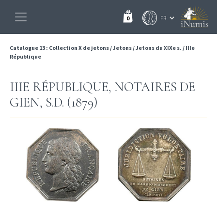
0
Catalogue 13 : Collection X de jetons
/
Jetons
/
Jetons du XIXe s.
/
IIIe
République
IIIE RÉPUBLIQUE, NOTAIRES DE
GIEN, S.D. (1879)