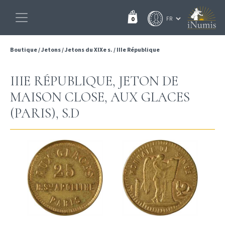
0
Boutique
/
Jetons
/
Jetons du XIXe s.
/
IIIe République
IIIE RÉPUBLIQUE, JETON DE
MAISON CLOSE, AUX GLACES
(PARIS), S.D