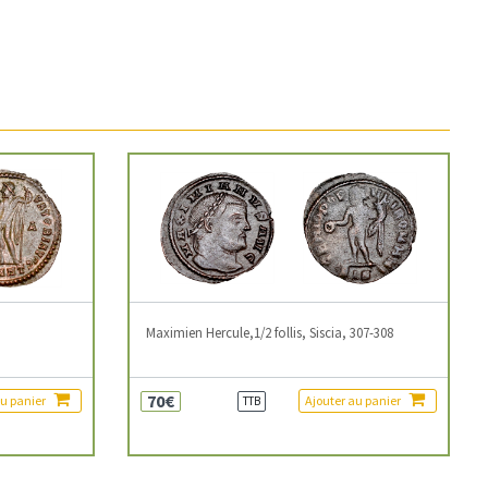
3
Maximien Hercule,1/2 follis, Siscia, 307-308
70€
au panier
Ajouter au panier
TTB