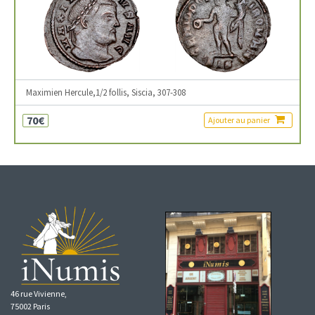
Maximien Hercule,1/2 follis, Siscia, 307-308
70€
Ajouter au panier
46 rue Vivienne,
75002 Paris