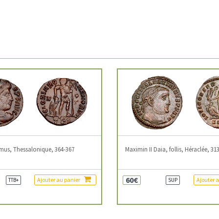
mus, Thessalonique, 364-367
Maximin II Daia, follis, Héraclée, 31
60€
Ajouter au panier
Ajouter 
TTB+
SUP