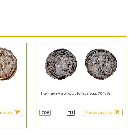
3
Maximien Hercule,1/2 follis, Siscia, 307-308
70€
au panier
Ajouter au panier
TTB