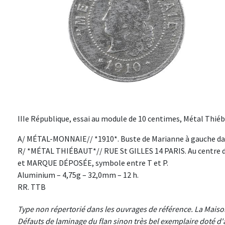
IIIe République, essai au module de 10 centimes, Métal Thiéb
A/ MÉTAL-MONNAIE// *1910*. Buste de Marianne à gauche dan
R/ *MÉTAL THIÉBAUT*// RUE St GILLES 14 PARIS. Au centre d’
et MARQUE DÉPOSÉE, symbole entre T et P.
Aluminium – 4,75g – 32,0mm – 12 h.
RR. TTB
Type non répertorié dans les ouvrages de référence. La Maiso
Défauts de laminage du flan sinon très bel exemplaire doté d'