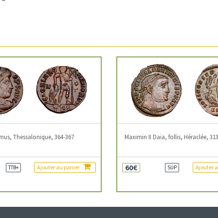
mus, Thessalonique, 364-367
Maximin II Daia, follis, Héraclée, 31
60€
Ajouter au panier
Ajouter 
TTB+
SUP