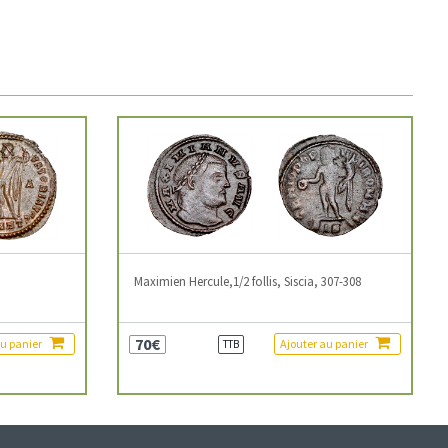
3
Maximien Hercule,1/2 follis, Siscia, 307-308
70€
au panier
Ajouter au panier
TTB