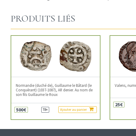
PRODUITS LIÉS
Normandie (duché de), Guillaume le Bâtard (le
Valens, num
Conquérant) (1037-1087), AR denier. Au nom de
son fils Guillaume le Roux
25€
500€
Ajouter au panier
TB+