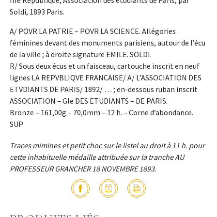
IIIe République, Association des étudiants de Paris, par
Soldi, 1893 Paris.
A/ POVR LA PATRIE – POVR LA SCIENCE. Allégories
féminines devant des monuments parisiens, autour de l’écu
de la ville ; à droite signature EMILE. SOLDI.
R/ Sous deux écus et un faisceau, cartouche inscrit en neuf
lignes LA REPVBLIQVE FRANCAISE/ A/ L’ASSOCIATION DES
ETVDIANTS DE PARIS/ 1892/ … ; en-dessous ruban inscrit
ASSOCIATION – Gle DES ETUDIANTS – DE PARIS.
Bronze – 161,00g – 70,0mm – 12 h. – Corne d’abondance.
SUP
Traces mimines et petit choc sur le listel au droit à 11 h. pour
cette inhabituelle médaille attribuée sur la tranche AU
PROFESSEUR GRANCHER 18 NOVEMBRE 1893.