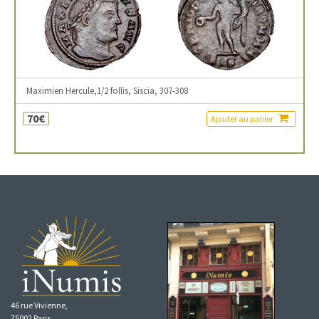
Maximien Hercule,1/2 follis, Siscia, 307-308
70€
Ajouter au panier
46 rue Vivienne,
75002 Paris