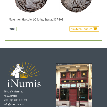
Maximien Hercule,1/2 follis, Siscia, 307-308
70€
Ajouter au panier
46 rue Vivienne,
75002 Paris
+33 (0)1 40 13 83 19
info@inumis.com