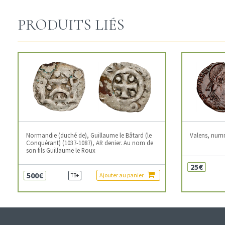
PRODUITS LIÉS
Normandie (duché de), Guillaume le Bâtard (le
Valens, num
Conquérant) (1037-1087), AR denier. Au nom de
son fils Guillaume le Roux
25€
500€
Ajouter au panier
TB+