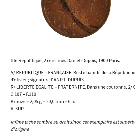
IIIe République, 2 centimes Daniel-Dupuis, 1900 Paris.
A/ REPUBLIQUE – FRANÇAISE. Buste habillé de la République 
d’olivier ; signature DANIEL-DUPUIS.
R/ LIBERTE EGALITE – FRATERNITE. Dans une couronne, 2/ 
G.107 – F.110
Bronze – 2,05 g – 20,0 mm – 6 h.
R. SUP
Infime tache sombre au droit sinon cet exemplaire est superb
d'origine