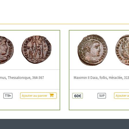
mus, Thessalonique, 364-367
Maximin II Daia, follis, Héraclée, 31
60€
Ajouter au panier
Ajouter 
TTB+
SUP