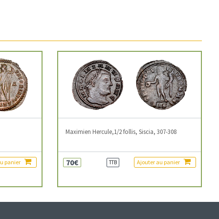
3
Maximien Hercule,1/2 follis, Siscia, 307-308
70€
au panier
Ajouter au panier
TTB