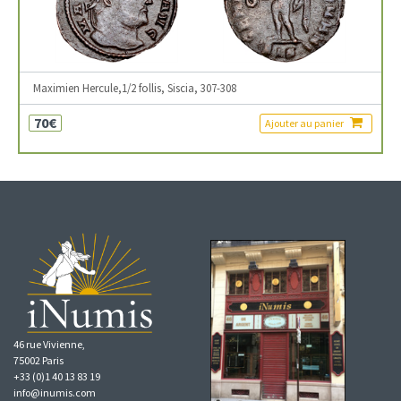
Maximien Hercule,1/2 follis, Siscia, 307-308
70€
Ajouter au panier
46 rue Vivienne,
75002 Paris
+33 (0)1 40 13 83 19
info@inumis.com