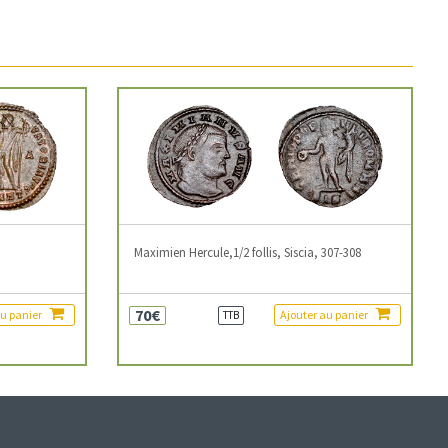
3
Maximien Hercule,1/2 follis, Siscia, 307-308
70€
au panier
Ajouter au panier
TTB