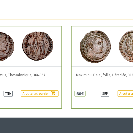
mus, Thessalonique, 364-367
Maximin II Daia, follis, Héraclée, 31
60€
Ajouter au panier
Ajouter 
TTB+
SUP