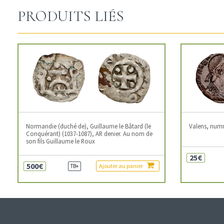
PRODUITS LIÉS
Normandie (duché de), Guillaume le Bâtard (le
Valens, num
Conquérant) (1037-1087), AR denier. Au nom de
son fils Guillaume le Roux
25€
500€
Ajouter au panier
TB+