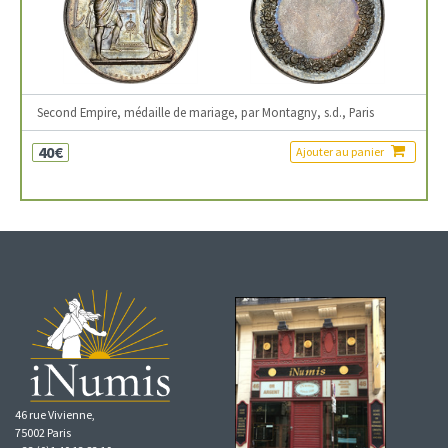
Second Empire, médaille de mariage, par Montagny, s.d., Paris
40€
Ajouter au panier
46 rue Vivienne,
75002 Paris