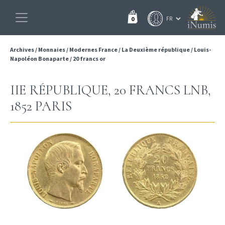
0
Archives
/
Monnaies
/
Modernes France
/
La Deuxième république
/
Louis-
Napoléon Bonaparte
/
20 francs or
IIE RÉPUBLIQUE, 20 FRANCS LNB,
1852 PARIS