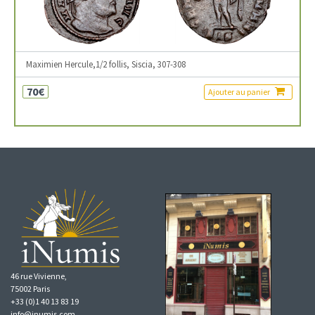
Maximien Hercule,1/2 follis, Siscia, 307-308
70€
Ajouter au panier
46 rue Vivienne,
75002 Paris
+33 (0)1 40 13 83 19
info@inumis.com