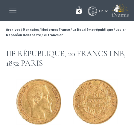
0
Archives
/
Monnaies
/
Modernes France
/
La Deuxième république
/
Louis-
Napoléon Bonaparte
/
20 francs or
IIE RÉPUBLIQUE, 20 FRANCS LNB,
1852 PARIS