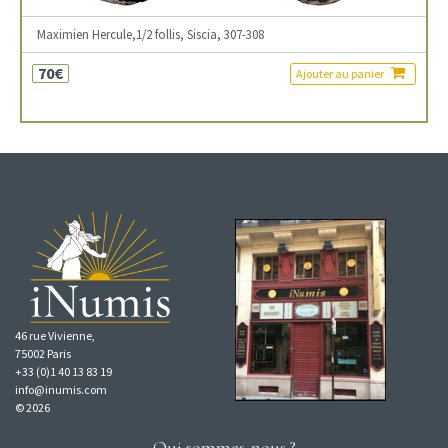
Maximien Hercule,1/2 follis, Siscia, 307-308
70€
Ajouter au panier
46 rue Vivienne,
75002 Paris
+33 (0)1 40 13 83 19
info@inumis.com
© 2026
Qui sommes-nous ?