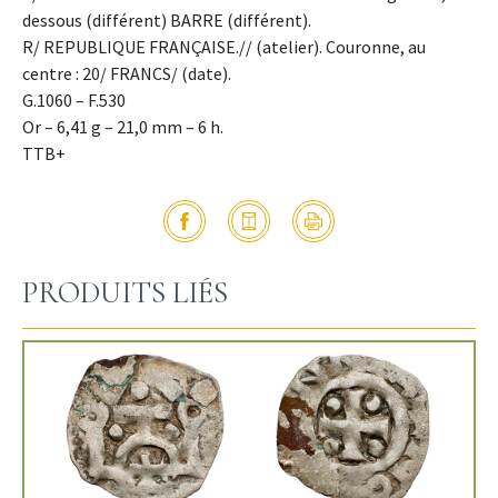
dessous (différent) BARRE (différent).
R/ REPUBLIQUE FRANÇAISE.// (atelier). Couronne, au
centre : 20/ FRANCS/ (date).
G.1060 – F.530
Or – 6,41 g – 21,0 mm – 6 h.
TTB+
PRODUITS LIÉS