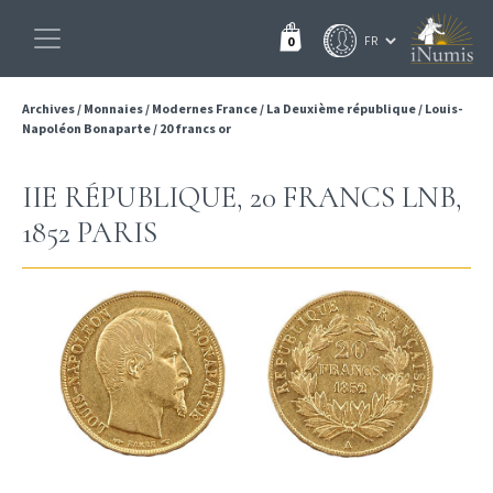
0
Archives
/
Monnaies
/
Modernes France
/
La Deuxième république
/
Louis-
Napoléon Bonaparte
/
20 francs or
IIE RÉPUBLIQUE, 20 FRANCS LNB,
1852 PARIS