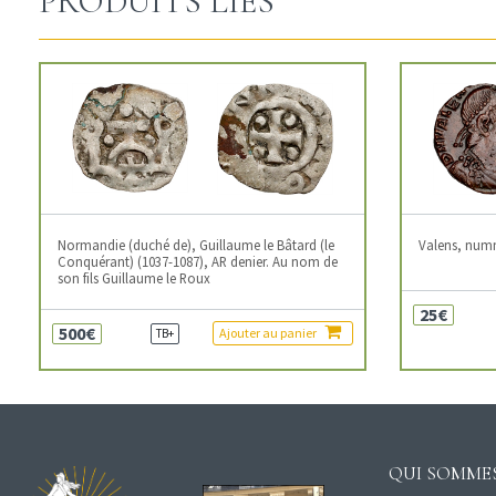
PRODUITS LIÉS
Normandie (duché de), Guillaume le Bâtard (le
Valens, num
Conquérant) (1037-1087), AR denier. Au nom de
son fils Guillaume le Roux
25€
500€
Ajouter au panier
TB+
QUI SOMMES