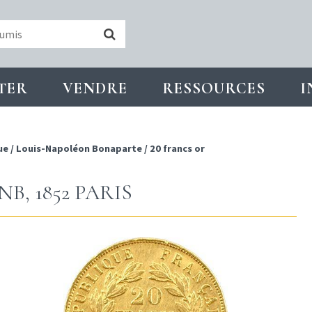
TER
VENDRE
RESSOURCES
I
ue
/
Louis-Napoléon Bonaparte
/
20 francs or
B, 1852 PARIS