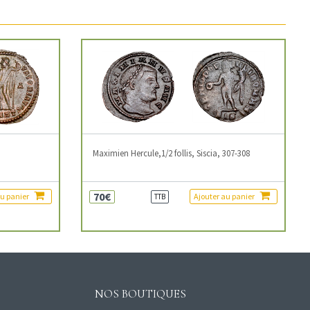
3
Maximien Hercule,1/2 follis, Siscia, 307-308
70€
au panier
Ajouter au panier
TTB
NOS BOUTIQUES