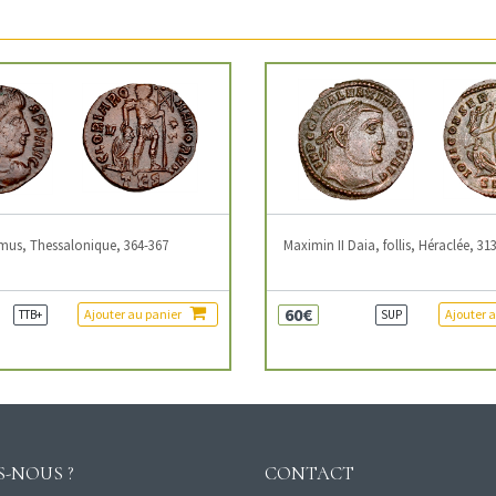
mus, Thessalonique, 364-367
Maximin II Daia, follis, Héraclée, 31
60€
Ajouter au panier
Ajouter 
TTB+
SUP
-NOUS ?
CONTACT