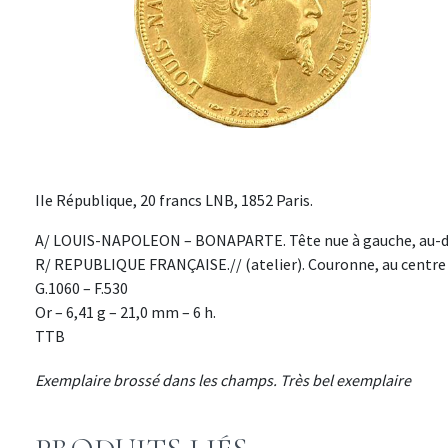
IIe République, 20 francs LNB, 1852 Paris.
A/ LOUIS-NAPOLEON – BONAPARTE. Tête nue à gauche, au-des
R/ REPUBLIQUE FRANÇAISE.// (atelier). Couronne, au centre 
G.1060 – F.530
Or – 6,41 g – 21,0 mm – 6 h.
TTB
Exemplaire brossé dans les champs. Très bel exemplaire