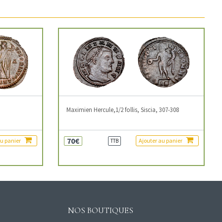
3
Maximien Hercule,1/2 follis, Siscia, 307-308
70€
au panier
Ajouter au panier
TTB
NOS BOUTIQUES