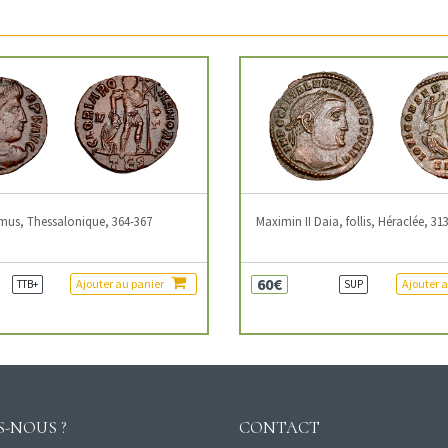
mus, Thessalonique, 364-367
Maximin II Daia, follis, Héraclée, 31
60€
Ajouter au panier
Ajouter 
TTB+
SUP
-NOUS ?
CONTACT