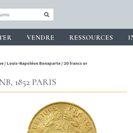
TER
VENDRE
RESSOURCES
I
ue
/
Louis-Napoléon Bonaparte
/
20 francs or
B, 1852 PARIS