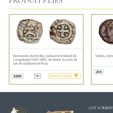
PRODUITS LIÉS
Normandie (duché de), Guillaume le Bâtard (le
Valens, num
Conquérant) (1037-1087), AR denier. Au nom de
son fils Guillaume le Roux
25€
500€
Ajouter au panier
TB+
QUI SOMMES