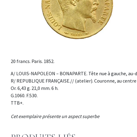
20 francs. Paris. 1852.
A/ LOUIS-NAPOLEON – BONAPARTE. Tête nue à gauche, au-des
R/ REPUBLIQUE FRANÇAISE.// (atelier). Couronne, au centre 
Or. 6,43 g. 21,0 mm. 6 h.
G.1060. F.530.
TTB+.
Cet exemplaire présente un aspect superbe