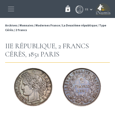
0
Archives
/
Monnaies
/
Modernes France
/
La Deuxième république
/
Type
Cérès
/
2 francs
IIE RÉPUBLIQUE, 2 FRANCS
CÉRÈS, 1851 PARIS