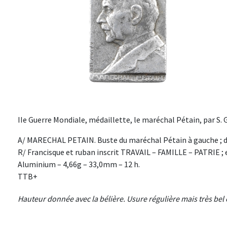
IIe Guerre Mondiale, médaillette, le maréchal Pétain, par S. Gr
A/ MARECHAL PETAIN. Buste du maréchal Pétain à gauche ; 
R/ Francisque et ruban inscrit TRAVAIL – FAMILLE – PATRIE ; 
Aluminium – 4,66g – 33,0mm – 12 h.
TTB+
Hauteur donnée avec la bélière. Usure régulière mais très bel é