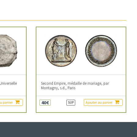
Universelle
Second Empire, médaille de mariage, par
Montagny, s.d., Paris
40€
au panier
Ajouter au panier
SUP