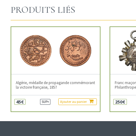
PRODUITS LIÉS
Algérie, médaille de propagande commémorant
Franc maçonn
la victoire française, 1857
Philanthropes
45€
250€
Ajouter au panier
SUP+