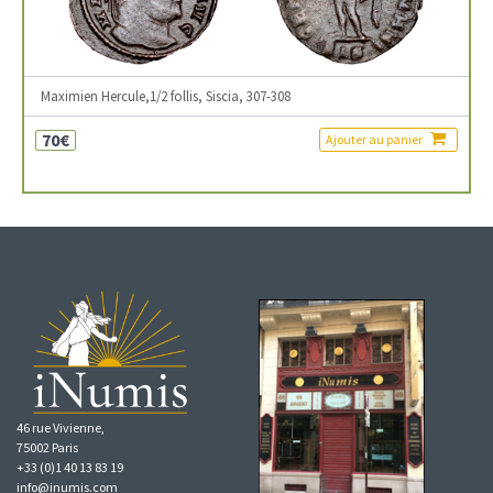
Maximien Hercule,1/2 follis, Siscia, 307-308
70€
Ajouter au panier
46 rue Vivienne,
75002 Paris
+33 (0)1 40 13 83 19
info@inumis.com