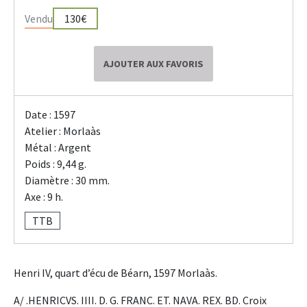
Vendu
130€
AJOUTER AUX FAVORIS
Date : 1597
Atelier : Morlaàs
Métal : Argent
Poids : 9,44 g.
Diamètre : 30 mm.
Axe : 9 h.
TTB
Henri IV, quart d’écu de Béarn, 1597 Morlaàs.
A/ .HENRICVS. IIII. D. G. FRANC. ET. NAVA. REX. BD. Croix