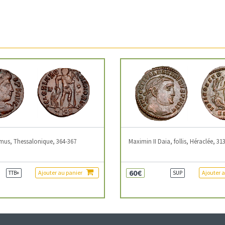
mus, Thessalonique, 364-367
Maximin II Daia, follis, Héraclée, 31
60€
Ajouter au panier
Ajouter 
TTB+
SUP