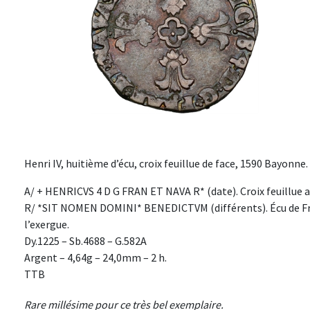
Henri IV, huitième d’écu, croix feuillue de face, 1590 Bayonne.
A/ + HENRICVS 4 D G FRAN ET NAVA R* (date). Croix feuillue 
R/ *SIT NOMEN DOMINI* BENEDICTVM (différents). Écu de France
l’exergue.
Dy.1225 – Sb.4688 – G.582A
Argent – 4,64g – 24,0mm – 2 h.
TTB
Rare millésime pour ce très bel exemplaire.