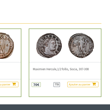
3
Maximien Hercule,1/2 follis, Siscia, 307-308
70€
au panier
Ajouter au panier
TTB