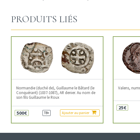
PRODUITS LIÉS
Normandie (duché de), Guillaume le Bâtard (le
Valens, num
Conquérant) (1037-1087), AR denier. Au nom de
son fils Guillaume le Roux
25€
500€
Ajouter au panier
TB+