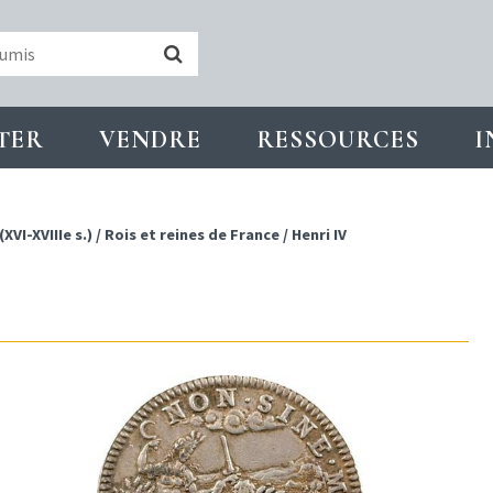
TER
VENDRE
RESSOURCES
I
XVI-XVIIIe s.)
/
Rois et reines de France
/
Henri IV