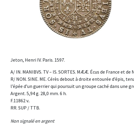
Jeton, Henri IV. Paris. 1597.
A/ IN. MANIBVS. TV – IS. SORTES. MÆÆ. Écus de France et de N
R/ NON. SINE. ME. Cérès debout à droite entourée d’épis, tena
l’épée d’un guerrier qui poursuit un groupe caché dans une gro
Argent. 5,94 g. 28,0 mm. 6 h.
F.11862 v..
RR. SUP / TTB.
Non signalé en argent