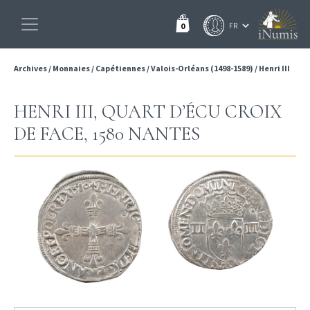
0
Archives
/
Monnaies
/
Capétiennes
/
Valois-Orléans (1498-1589)
/
Henri III
HENRI III, QUART D’ÉCU CROIX
DE FACE, 1580 NANTES