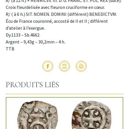
A/ (à 12 h.) + HENRICVS. III. D: G. FRANC. ET. POL. REX (date).
Croix fleurdelisée avec fleuron cruciforme en cœur.
R/ ( à 6 h.) SIT. NOMEN. DOMINI (différent) BENEDICTVM.
Écu de France couronné, accosté de II et II ; différent
d’atelier à l’exergue.
Dy.1133 – Sb.4662
Argent – 9,43g – 30,2mm – 4 h.
TTB
PRODUITS LIÉS