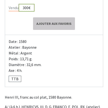
Vendu
300€
AJOUTER AUX FAVORIS
Date : 1580
Atelier : Bayonne
Métal : Argent
Poids : 13,71 g.
Diamètre : 32,6 mm.
Axe : 4 h.
TTB
Henri III, franc au col plat, 1580 Bayonne.
A/ (à 6 h.) .HENRICVS. III. D. G. FRANCO. E. POL. RX. (atelier).