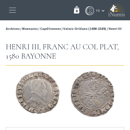
0
Archives
/
Monnaies
/
Capétiennes
/
Valois-Orléans (1498-1589)
/
Henri III
HENRI III, FRANC AU COL PLAT,
1580 BAYONNE