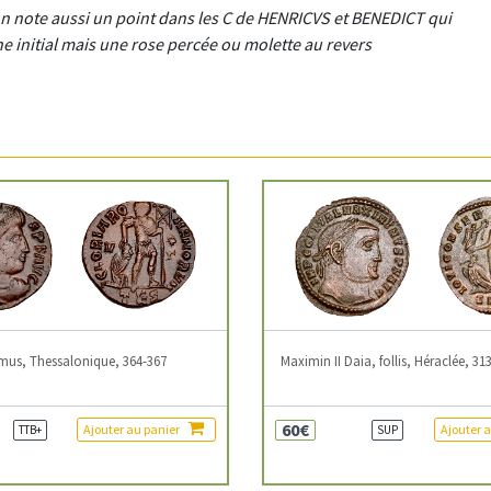
 on note aussi un point dans les C de HENRICVS et BENEDICT qui
 initial mais une rose percée ou molette au revers
mus, Thessalonique, 364-367
Maximin II Daia, follis, Héraclée, 31
60€
Ajouter au panier
Ajouter 
TTB+
SUP