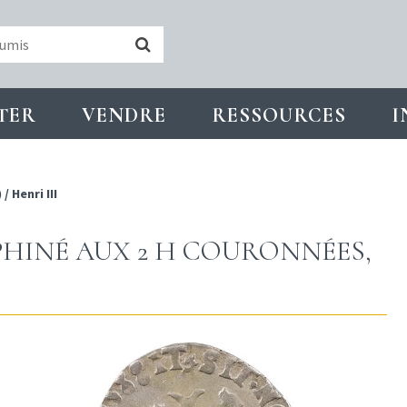
TER
VENDRE
RESSOURCES
I
)
/
Henri III
PHINÉ AUX 2 H COURONNÉES,