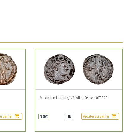
3
Maximien Hercule,1/2 follis, Siscia, 307-308
70€
au panier
Ajouter au panier
TTB