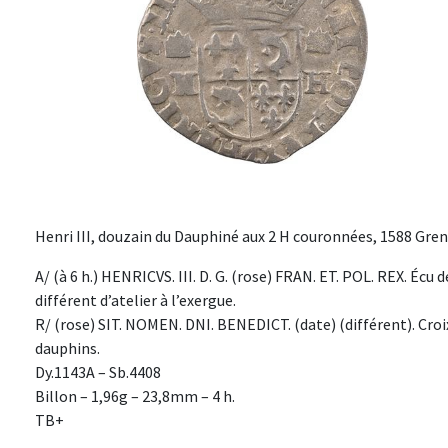
Henri III, douzain du Dauphiné aux 2 H couronnées, 1588 Gren
A/ (à 6 h.) HENRICVS. III. D. G. (rose) FRAN. ET. POL. REX. É
différent d’atelier à l’exergue.
R/ (rose) SIT. NOMEN. DNI. BENEDICT. (date) (différent). Cr
dauphins.
Dy.1143A – Sb.4408
Billon – 1,96g – 23,8mm – 4 h.
TB+