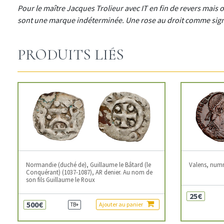
Pour le maître Jacques Trolieur avec IT en fin de revers mais
sont une marque indéterminée. Une rose au droit comme signe
PRODUITS LIÉS
Normandie (duché de), Guillaume le Bâtard (le
Valens, num
Conquérant) (1037-1087), AR denier. Au nom de
son fils Guillaume le Roux
25€
500€
Ajouter au panier
TB+