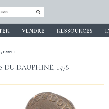
TER
VENDRE
RESSOURCES
I
)
/
Henri III
 DU DAUPHINÉ, 1578