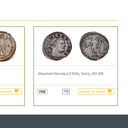
3
Maximien Hercule,1/2 follis, Siscia, 307-308
70€
au panier
Ajouter au panier
TTB