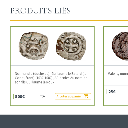
PRODUITS LIÉS
Normandie (duché de), Guillaume le Bâtard (le
Valens, num
Conquérant) (1037-1087), AR denier. Au nom de
son fils Guillaume le Roux
25€
500€
Ajouter au panier
TB+