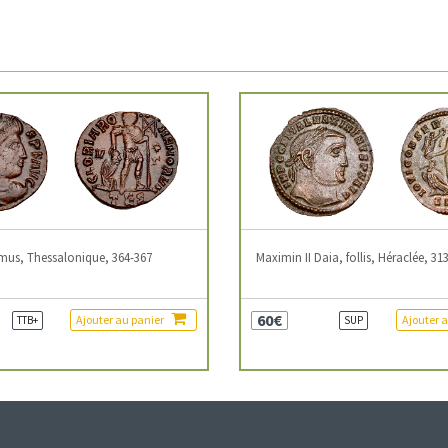
mus, Thessalonique, 364-367
Maximin II Daia, follis, Héraclée, 31
60€
Ajouter au panier
Ajouter 
TTB+
SUP