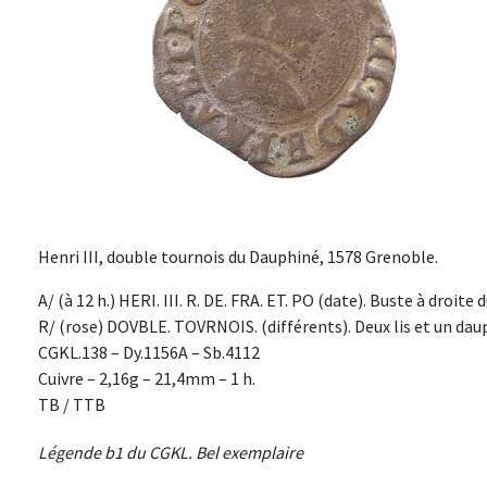
Henri III, double tournois du Dauphiné, 1578 Grenoble.
A/ (à 12 h.) HERI. III. R. DE. FRA. ET. PO (date). Buste à droite 
R/ (rose) DOVBLE. TOVRNOIS. (différents). Deux lis et un dauph
CGKL.138 – Dy.1156A – Sb.4112
Cuivre – 2,16g – 21,4mm – 1 h.
TB / TTB
Légende b1 du CGKL. Bel exemplaire