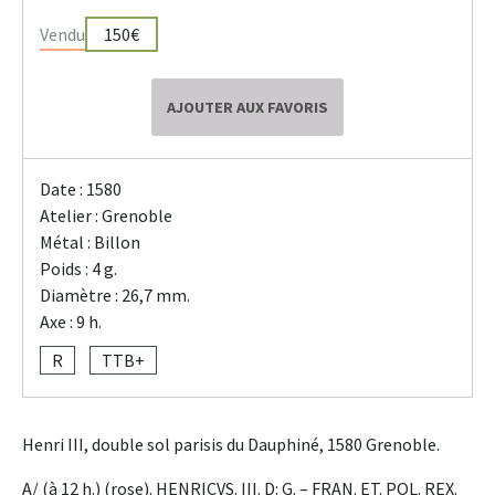
Vendu
150€
AJOUTER AUX FAVORIS
Date : 1580
Atelier : Grenoble
Métal : Billon
Poids : 4 g.
Diamètre : 26,7 mm.
Axe : 9 h.
R
TTB+
Henri III, double sol parisis du Dauphiné, 1580 Grenoble.
A/ (à 12 h.) (rose). HENRICVS. III. D: G. – FRAN. ET. POL. REX.