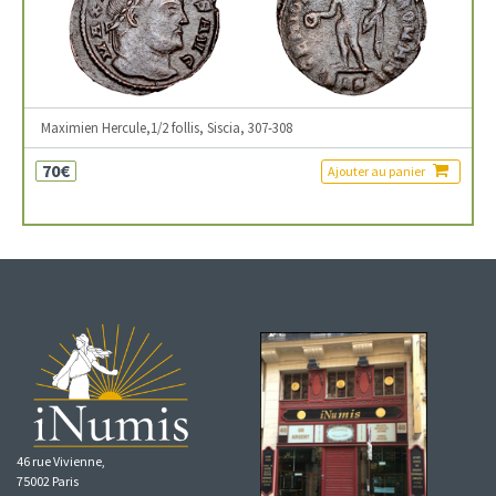
Maximien Hercule,1/2 follis, Siscia, 307-308
70€
Ajouter au panier
46 rue Vivienne,
75002 Paris