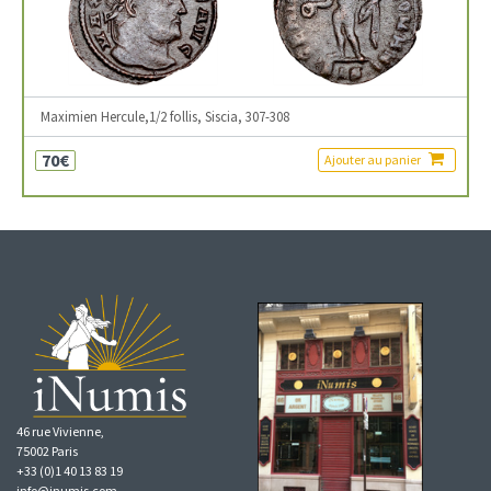
Maximien Hercule,1/2 follis, Siscia, 307-308
70€
Ajouter au panier
46 rue Vivienne,
75002 Paris
+33 (0)1 40 13 83 19
info@inumis.com