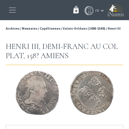
0
Archives
/
Monnaies
/
Capétiennes
/
Valois-Orléans (1498-1589)
/
Henri III
HENRI III, DEMI-FRANC AU COL
PLAT, 158? AMIENS