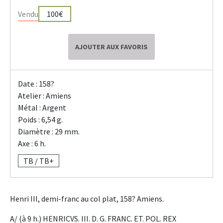
Vendu
100€
AJOUTER AUX FAVORIS
Date : 158?
Atelier : Amiens
Métal : Argent
Poids : 6,54 g.
Diamètre : 29 mm.
Axe : 6 h.
TB / TB+
Henri III, demi-franc au col plat, 158? Amiens.
A/ (à 9 h.) HENRICVS. III. D. G. FRANC. ET. POL. REX