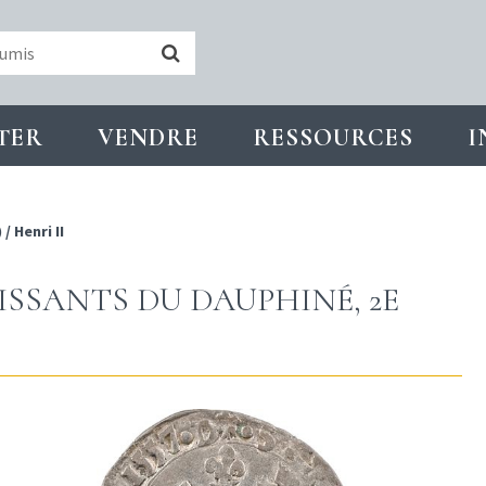
TER
VENDRE
RESSOURCES
I
)
/
Henri II
ISSANTS DU DAUPHINÉ, 2E