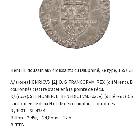
Henri II, douzain aux croissants du Dauphiné, 2e type, 1557 G
A/ (rose) HENRICVS. [2]. D. G. FRANCORVM. REX. (différent).
couronnés ; lettre d’atelier à la pointe de l’écu.
R/ (rose). SIT. NOMEN. D. BENEDICTVM. (date). (différent). Cr
cantonnée de deux H et de deux dauphins couronnés.
Dy.1001 – Sb.4384
Billon – 2,45g – 24,8mm – 12 h.
R. TTB