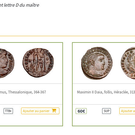
et lettre D du maître
mus, Thessalonique, 364-367
Maximin II Daia, follis, Héraclée, 31
60€
Ajouter au panier
Ajouter 
TTB+
SUP