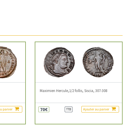
3
Maximien Hercule,1/2 follis, Siscia, 307-308
70€
au panier
Ajouter au panier
TTB