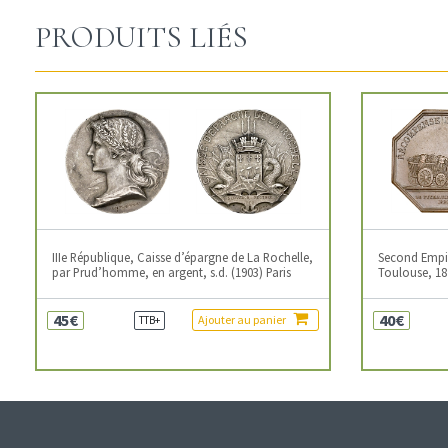
PRODUITS LIÉS
IIIe République, Caisse d’épargne de La Rochelle,
Second Empire
par Prud’homme, en argent, s.d. (1903) Paris
Toulouse, 18
45€
40€
Ajouter au panier
TTB+