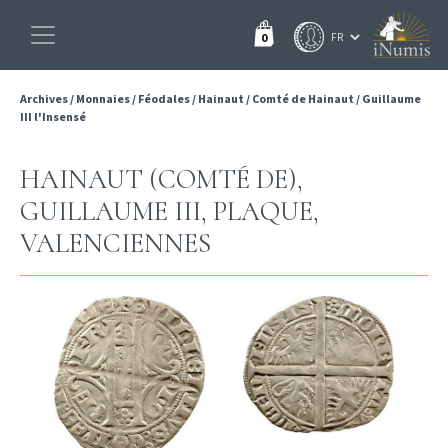
0
Archives
/
Monnaies
/
Féodales
/
Hainaut
/
Comté de Hainaut
/
Guillaume
III l'Insensé
HAINAUT (COMTÉ DE),
GUILLAUME III, PLAQUE,
VALENCIENNES