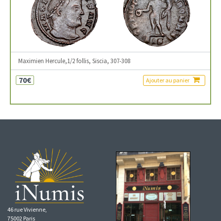
Maximien Hercule,1/2 follis, Siscia, 307-308
70€
Ajouter au panier
46 rue Vivienne,
75002 Paris