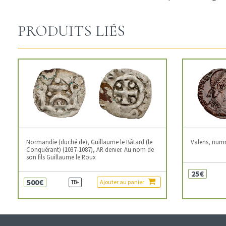
PRODUITS LIÉS
Normandie (duché de), Guillaume le Bâtard (le
Valens, num
Conquérant) (1037-1087), AR denier. Au nom de
son fils Guillaume le Roux
25€
500€
Ajouter au panier
TB+