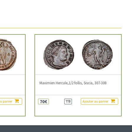
3
Maximien Hercule,1/2 follis, Siscia, 307-308
70€
au panier
Ajouter au panier
TTB