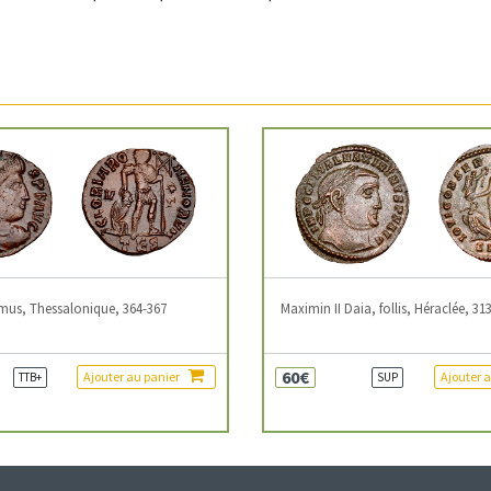
mus, Thessalonique, 364-367
Maximin II Daia, follis, Héraclée, 31
60€
Ajouter au panier
Ajouter 
TTB+
SUP