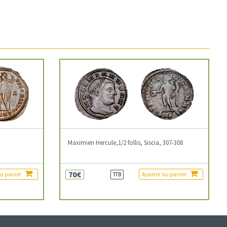
3
Maximien Hercule,1/2 follis, Siscia, 307-308
70€
au panier
Ajouter au panier
TTB