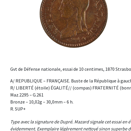
Gvt de Défense nationale, essai de 10 centimes, 1870 Strasbo
A/ REPUBLIQUE – FRANÇAISE. Buste de la République à gauch
R/ LIBERTÉ (étoile) ÉGALITÉ// (compas) FRATERNITÉ (bonnet)
Maz.2295 – G.261
Bronze – 10,02g – 30,0mm – 6 h.
R. SUP+
Type avec la signature de Dupré. Mazard signale cet essai en é
évidemment. Exemplaire légèrement nettoyé sinon superbe de