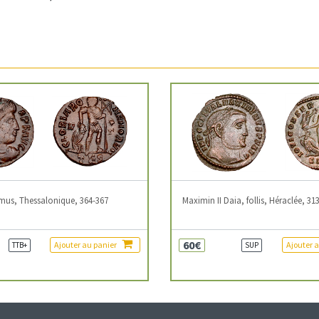
mus, Thessalonique, 364-367
Maximin II Daia, follis, Héraclée, 31
60€
Ajouter au panier
Ajouter 
TTB+
SUP