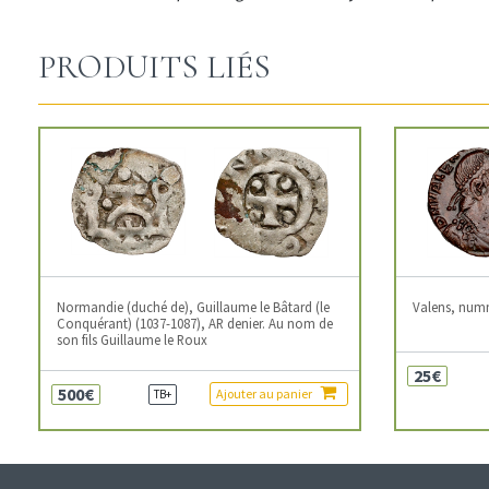
PRODUITS LIÉS
Normandie (duché de), Guillaume le Bâtard (le
Valens, num
Conquérant) (1037-1087), AR denier. Au nom de
son fils Guillaume le Roux
25€
500€
Ajouter au panier
TB+