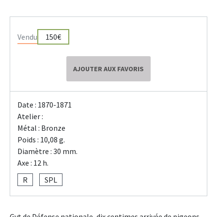
Vendu
150€
AJOUTER AUX FAVORIS
Date : 1870-1871
Atelier :
Métal : Bronze
Poids : 10,08 g.
Diamètre : 30 mm.
Axe : 12 h.
R
SPL
Gvt de Défense nationale, dix centimes arrivée de pigeons,