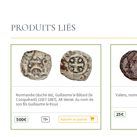
PRODUITS LIÉS
Normandie (duché de), Guillaume le Bâtard (le
Valens, num
Conquérant) (1037-1087), AR denier. Au nom de
son fils Guillaume le Roux
25€
500€
Ajouter au panier
TB+