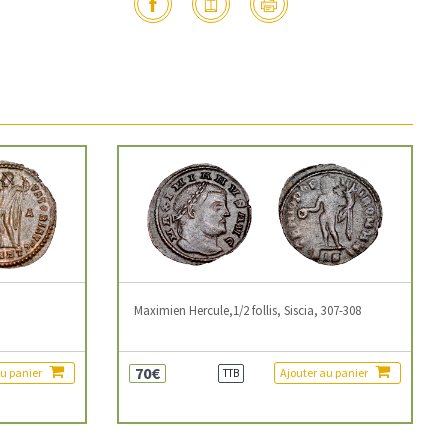
3
Maximien Hercule,1/2 follis, Siscia, 307-308
70€
au panier
Ajouter au panier
TTB