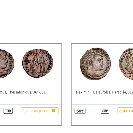
mus, Thessalonique, 364-367
Maximin II Daia, follis, Héraclée, 31
60€
Ajouter au panier
Ajouter 
TTB+
SUP