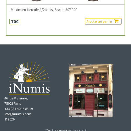
Maximien Hercule,1/2 follis, Siscia, 307-308
70€
Ajouter au panier
46 rue Vivienne,
75002 Paris
+33 (0)1 40 13 83 19
info@inumis.com
© 2026
Qui sommes-nous ?