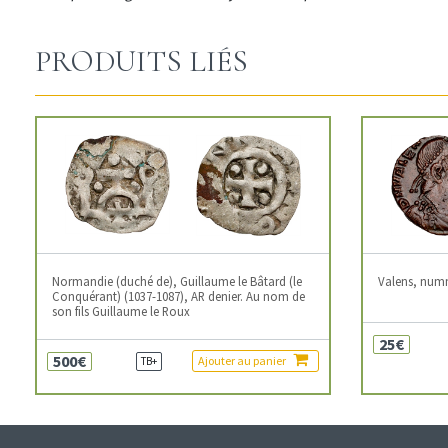
PRODUITS LIÉS
Normandie (duché de), Guillaume le Bâtard (le
Valens, num
Conquérant) (1037-1087), AR denier. Au nom de
son fils Guillaume le Roux
25€
500€
Ajouter au panier
TB+