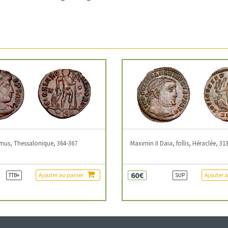
mus, Thessalonique, 364-367
Maximin II Daia, follis, Héraclée, 31
60€
Ajouter au panier
Ajouter 
TTB+
SUP