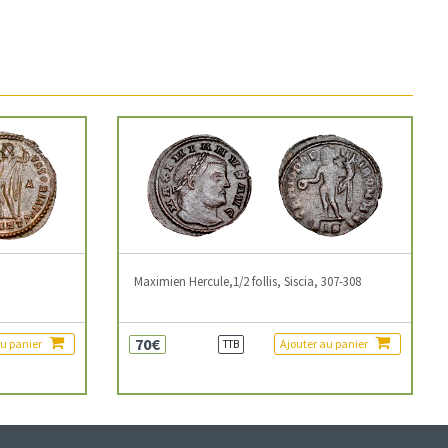
3
Maximien Hercule,1/2 follis, Siscia, 307-308
70€
au panier
Ajouter au panier
TTB